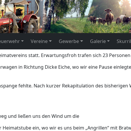
euerwehr
Vereine
Gewerbe
Galerie
Skurri
eimatvereins statt. Erwartungsfroh trafen sich 23 Persone
rwagen in Richtung Dicke Eiche, wo wir eine Pause einlegte
spange fehlte. Nach kurzer Rekapitulation des bisherigen W
weg und ließen uns den Wind um die
Heimatstube ein, wo wir es uns beim „Angrillen“ mit Brat